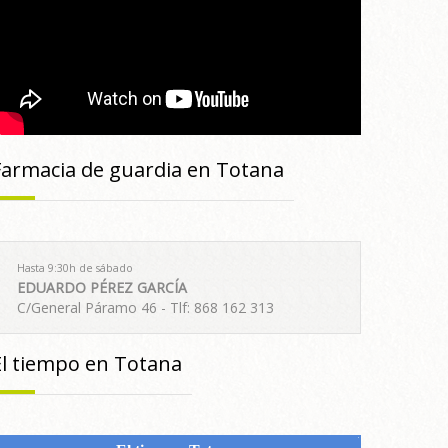
Farmacia de guardia en Totana
Hasta 9:30h de sábado
EDUARDO PÉREZ GARCÍA
C/General Páramo 46 - Tlf: 868 162 313
El tiempo en Totana