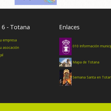
 6 - Totana
Enlaces
tu empresa
010 Información munici
tu asocación
al
Mapa de Totana
Semana Santa en Tota