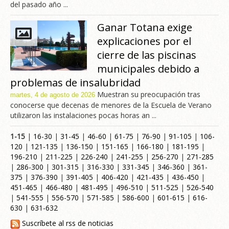
del pasado año ...
Ganar Totana exige
explicaciones por el
cierre de las piscinas
municipales debido a
problemas de insalubridad
Muestran su preocupación tras
martes, 4 de agosto de 2026
conocerse que decenas de menores de la Escuela de Verano
utilizaron las instalaciones pocas horas an ...
1-15
|
16-30
|
31-45
|
46-60
|
61-75
|
76-90
|
91-105
|
106-
120
|
121-135
|
136-150
|
151-165
|
166-180
|
181-195
|
196-210
|
211-225
|
226-240
|
241-255
|
256-270
|
271-285
|
286-300
|
301-315
|
316-330
|
331-345
|
346-360
|
361-
375
|
376-390
|
391-405
|
406-420
|
421-435
|
436-450
|
451-465
|
466-480
|
481-495
|
496-510
|
511-525
|
526-540
|
541-555
|
556-570
|
571-585
|
586-600
|
601-615
|
616-
630
|
631-632
Suscríbete al rss de noticias