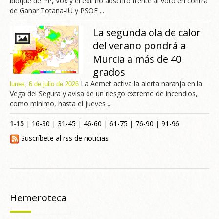
bloque de PP, Vox y el edil no adscrito frente al voto en contra
de Ganar Totana-IU y PSOE ...
La segunda ola de calor
del verano pondrá a
Murcia a más de 40
grados
La Aemet activa la alerta naranja en la
lunes, 6 de julio de 2026
Vega del Segura y avisa de un riesgo extremo de incendios,
como mínimo, hasta el jueves ...
1-15
|
16-30
|
31-45
|
46-60
|
61-75
|
76-90
|
91-96
Suscríbete al rss de noticias
Hemeroteca