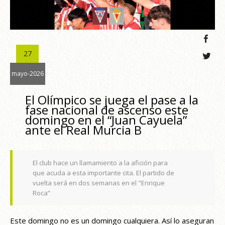
27
mayo-2026
El Olímpico se juega el pase a la
fase nacional de ascenso este
domingo en el “Juan Cayuela”
ante el Real Murcia B
El club hace un llamamiento a la afición para
que acuda a esta importante cita. El partido de
vuelta será en dos semanas en el "Enrique
Roca”
Este domingo no es un domingo cualquiera. Así lo aseguran