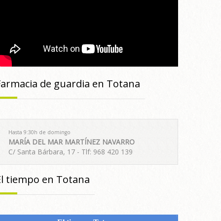
Farmacia de guardia en Totana
Hasta 9:30h de domingo
MARÍA DEL MAR MARTÍNEZ NAVARRO
C/ Santa Bárbara, 17 - Tlf: 968 420 139
El tiempo en Totana