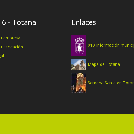
 6 - Totana
Enlaces
tu empresa
010 Información munici
tu asocación
al
Mapa de Totana
Semana Santa en Tota