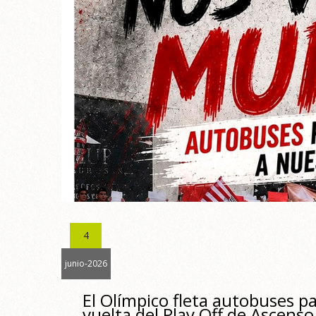
4
junio-2026
El Olímpico fleta autobuses pa
vuelta del Play Off de Ascenso