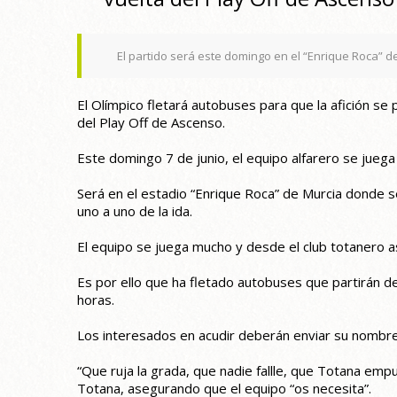
El partido será este domingo en el “Enrique Roca” de
El Olímpico fletará autobuses para que la afición se
del Play Off de Ascenso.
Este domingo 7 de junio, el equipo alfarero se juega
Será en el estadio “Enrique Roca” de Murcia donde se 
uno a uno de la ida.
El equipo se juega mucho y desde el club totanero as
Es por ello que ha fletado autobuses que partirán de
horas.
Los interesados en acudir deberán enviar su nombre y 
“Que ruja la grada, que nadie fallle, que Totana empu
Totana, asegurando que el equipo “os necesita”.